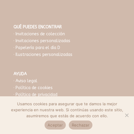
QUÉ PUEDES ENCONTRAR
· Invitaciones de colección
· Invitaciones personalizadas
· Papelería para el día D
· Ilustraciones personalizadas
AYUDA
·
Aviso legal
·
Política de cookies
·
Política de privacidad
·
Condiciones de venta
Usamos cookies para asegurar que te damos la mejor
· Envío y plazos de entrega
experiencia en nuestra web. Si continúas usando este sitio,
asumiremos que estás de acuerdo con ello.
Aceptar
Rechazar